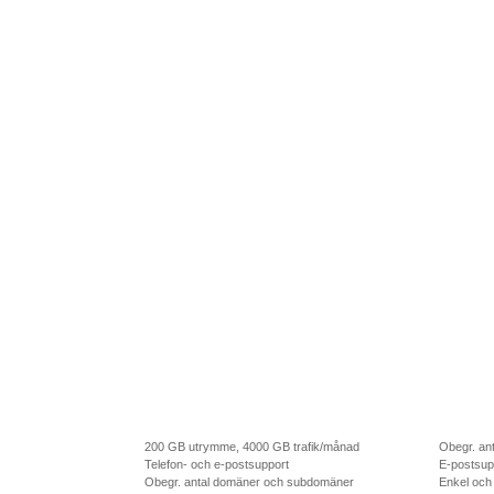
200 GB utrymme, 4000 GB trafik/månad
Obegr. an
Telefon- och e-postsupport
E-postsup
Obegr. antal domäner och subdomäner
Enkel och