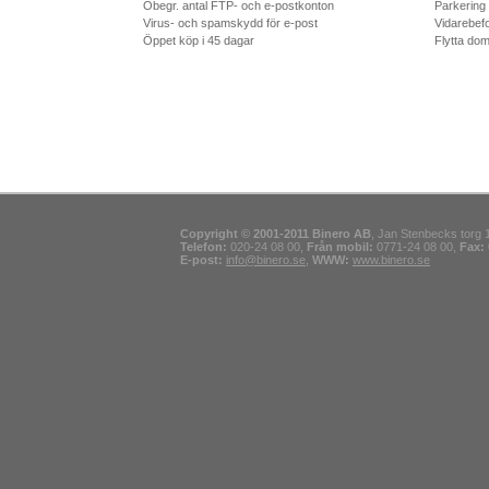
Obegr. antal FTP- och e-postkonton
Parkering
Virus- och spamskydd för e-post
Vidarebef
Öppet köp i 45 dagar
Flytta dom
Copyright © 2001-2011 Binero AB
, Jan Stenbecks torg 
Telefon:
020-24 08 00,
Från mobil:
0771-24 08 00,
Fax:
E-post:
info@binero.se
,
WWW:
www.binero.se